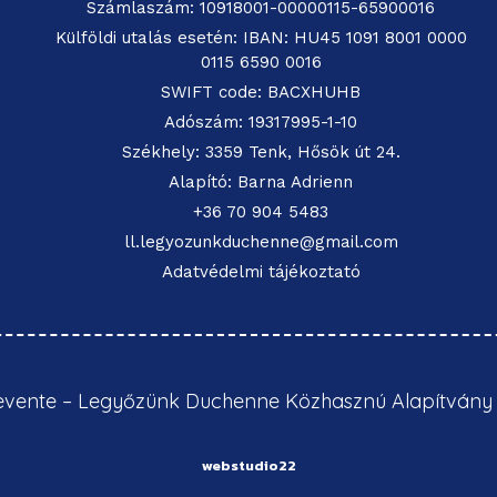
Számlaszám: 10918001-00000115-65900016
Külföldi utalás esetén: IBAN: HU45 1091 8001 0000
0115 6590 0016
SWIFT code: BACXHUHB
Adószám: 19317995-1-10
Székhely: 3359 Tenk, Hősök út 24.
Alapító: Barna Adrienn
+36 70 904 5483
ll.legyozunkduchenne@gmail.com
Adatvédelmi tájékoztató
evente – Legyőzünk Duchenne Közhasznú Alapítvány
webstudio22